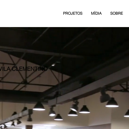
PROJETOS
MÍDIA
SOBRE
 VILA CLEMENTINO