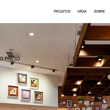
PROJETOS
MÍDIA
SOBRE
ÃO PRETO