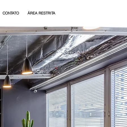
CONTATO
ÁREA RESTRITA
>